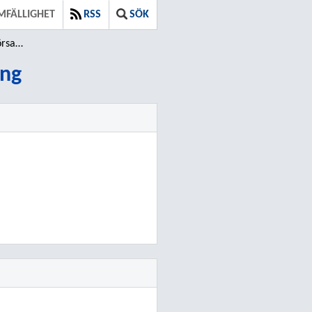
MFÄLLIGHET
RSS
SÖK
ling
ing