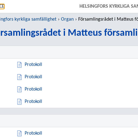
GÅ DIREKT TILL HUVUDINNEHÅLLET
CE
HELSINGFORS KYRKLIGA SA
ingfors kyrkliga samfällighet
Organ
Församlingsrådet i Matteus försam
rsamlingsrådet i Matteus församl
Protokoll
Protokoll
Protokoll
Protokoll
Protokoll