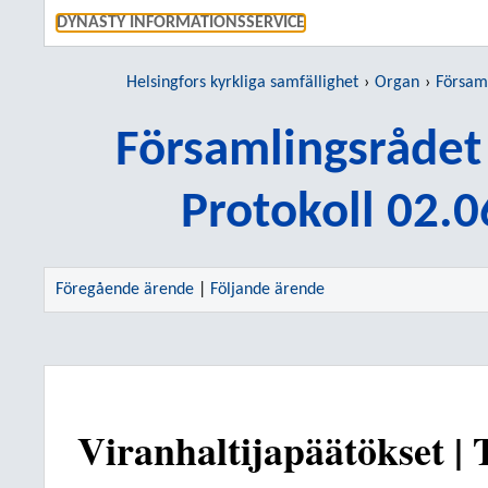
GÅ DIREKT
DYNASTY INFORMATIONSSERVICE
Helsingfors kyrkliga samfällighet
Organ
Församli
Församlingsrådet
Protokoll 02.
Föregående ärende
|
Följande ärende
Viranhaltijapäätökset |