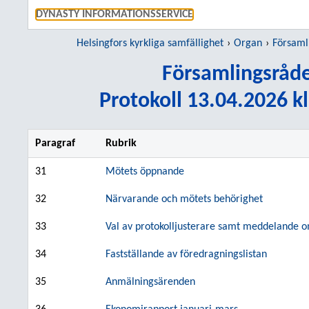
GÅ DIREKT
DYNASTY INFORMATIONSSERVICE
Helsingfors kyrkliga samfällighet
Organ
Församlin
Församlingsråde
Protokoll 13.04.2026 kl
Paragraf
Rubrik
31
Mötets öppnande
32
Närvarande och mötets behörighet
33
Val av protokolljusterare samt meddelande om
34
Fastställande av föredragningslistan
35
Anmälningsärenden