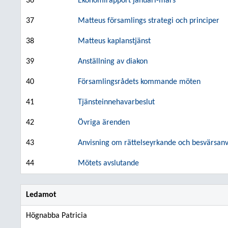
36
Ekonomirapport januari-mars
37
Matteus församlings strategi och principer
38
Matteus kaplanstjänst
39
Anställning av diakon
40
Församlingsrådets kommande möten
41
Tjänsteinnehavarbeslut
42
Övriga ärenden
43
Anvisning om rättelseyrkande och besvärsanv
44
Mötets avslutande
Ledamot
Högnabba Patricia