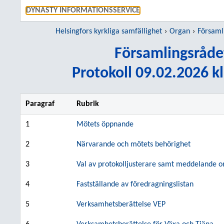
GÅ DIREKT
DYNASTY INFORMATIONSSERVICE
Helsingfors kyrkliga samfällighet
Organ
Församlin
Församlingsråde
Protokoll 09.02.2026 kl
Paragraf
Rubrik
1
Mötets öppnande
2
Närvarande och mötets behörighet
3
Val av protokolljusterare samt meddelande om
4
Fastställande av föredragningslistan
5
Verksamhetsberättelse VEP