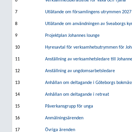
6
Verksamhetsberättelse för Växa och Tjäna
7
Utlåtande om församlingens utrymmen 2027
8
Utlåtande om användningen av Sveaborgs kyr
9
Projektplan Johannes lounge
10
Hyresavtal för verksamhetsutrymmen för Jo
11
Anställning av verksamhetsledare till Johann
12
Anställning av ungdomsarbetsledare
13
Anhållan om deltagande i Göteborgs bokmäs
14
Anhållan om deltagande i retreat
15
Påverkansgrupp för unga
16
Anmälningsärenden
17
Övriga ärenden