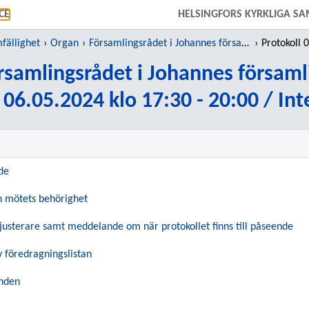
GÅ DIREKT TILL HUVUDINNEHÅLLET
CE
HELSINGFORS KYRKLIGA SA
fällighet
Organ
Församlingsrådet i Johannes församling
Protokoll 06.05.2
rsamlingsrådet i Johannes församl
 06.05.2024 klo 17:30 - 20:00 / Int
de
 mötets behörighet
ljusterare samt meddelande om när protokollet finns till påseende
v föredragningslistan
nden