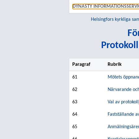
DYNASTY INFORMATIONSSERVI
Helsingfors kyrkliga sam
Fö
Protokoll
Paragraf
Rubrik
61
Mötets öppnan
62
Närvarande och
63
Val av protokol
64
Fastställande a
65
Anmälningsäre