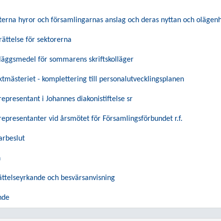
nterna hyror och församlingarnas anslag och deras nyttan och olägen
ättelse för sektorerna
lläggsmedel för sommarens skriftskolläger
ktmästeriet - komplettering till personalutvecklingsplanen
epresentant i Johannes diakonistiftelse sr
epresentanter vid årsmötet för Församlingsförbundet r.f.
arbeslut
n
ättelseyrkande och besvärsanvisning
nde