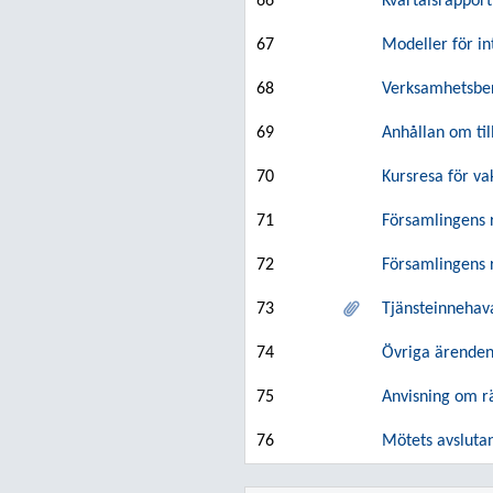
66
Kvartalsrapport
67
Modeller för i
68
Verksamhetsber
69
Anhållan om ti
70
Kursresa för va
71
Församlingens r
72
Församlingens r
73
Tjänsteinnehav
74
Övriga ärende
75
Anvisning om r
76
Mötets avsluta