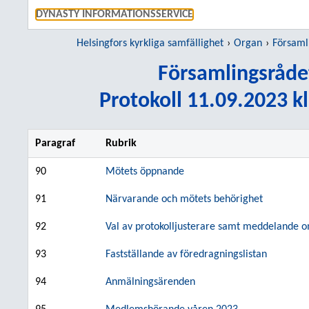
GÅ DIREKT
DYNASTY INFORMATIONSSERVICE
Helsingfors kyrkliga samfällighet
Organ
Församlin
Församlingsråde
Protokoll 11.09.2023 kl
Paragraf
Rubrik
90
Mötets öppnande
91
Närvarande och mötets behörighet
92
Val av protokolljusterare samt meddelande om
93
Fastställande av föredragningslistan
94
Anmälningsärenden