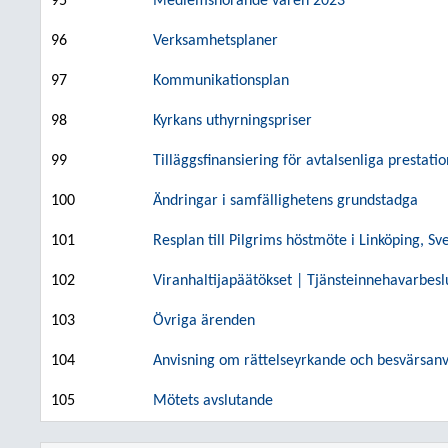
95
Medlemshörande våren 2023
96
Verksamhetsplaner
97
Kommunikationsplan
98
Kyrkans uthyrningspriser
99
Tilläggsfinansiering för avtalsenliga prestatio
100
Ändringar i samfällighetens grundstadga
101
Resplan till Pilgrims höstmöte i Linköping, Sv
102
Viranhaltijapäätökset | Tjänsteinnehavarbesl
103
Övriga ärenden
104
Anvisning om rättelseyrkande och besvärsanv
105
Mötets avslutande