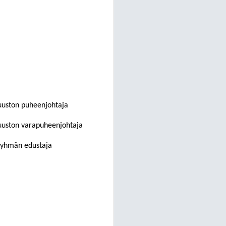
tuuston puheenjohtaja
tuuston varapuheenjohtaja
ryhmän edustaja