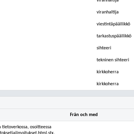
viranhaltija
viranhaltija
viestintäpäällikkö
tarkastuspäällikkö
sihteeri
tekninen sihteeri
kirkkoherra
kirkkoherra
Från och med
a tietoverkossa, osoitteessa
oksetjailmoitukset.html.stx.