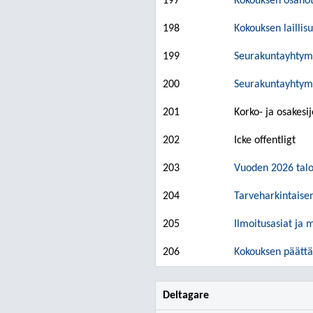
197
Kokouksen osanot
198
Kokouksen laillis
199
Seurakuntayhtymä
200
Seurakuntayhtymä
201
Korko- ja osakesi
202
Icke offentligt
203
Vuoden 2026 talo
204
Tarveharkintais
205
Ilmoitusasiat ja 
206
Kokouksen päättä
Deltagare