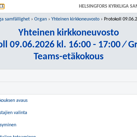
GÅ DIREKT TILL HUVUDINNEHÅLLET
CE
HELSINGFORS KYRKLIGA SA
ga samfällighet
Organ
Yhteinen kirkkoneuvosto
Protokoll 09.06.2026 kl.
Yhteinen kirkkoneuvosto
ll 09.06.2026 kl. 16:00 - 17:00 ⁄ 
Teams-etäkokous
okouksen avaus
stajien valinta
ksyminen