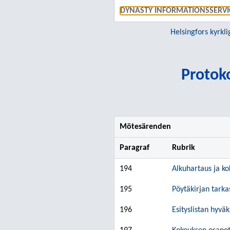
DYNASTY INFORMATIONSSERVI
Helsingfors kyrkli
Protoko
Mötesärenden
Paragraf
Rubrik
194
Alkuhartaus ja k
195
Pöytäkirjan tarka
196
Esityslistan hyvä