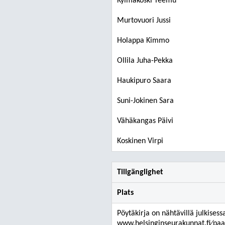
Kylmäkoski Teemu
Murtovuori Jussi
Holappa Kimmo
Ollila Juha-Pekka
Haukipuro Saara
Suni-Jokinen Sara
Vähäkangas Päivi
Koskinen Virpi
Tillgänglighet
Plats
Pöytäkirja on nähtävillä julkisess
www.helsinginseurakunnat.fi⁄paat