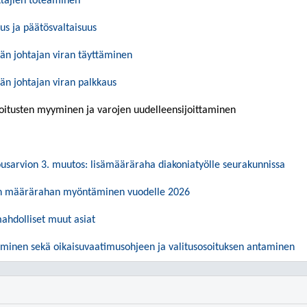
tajien toteaminen
uus ja päätösvaltaisuus
n johtajan viran täyttäminen
n johtajan viran palkkaus
joitusten myyminen ja varojen uudelleensijoittaminen
usarvion 3. muutos: lisämääräraha diakoniatyölle seurakunnissa
en määrärahan myöntäminen vuodelle 2026
mahdolliset muut asiat
minen sekä oikaisuvaatimusohjeen ja valitusosoituksen antaminen